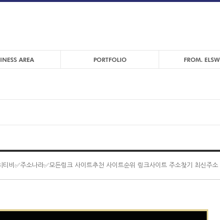
치티비✅주소나라✅모든링크 사이트추천 사이트순위 링크사이트 주소찾기 최신주소