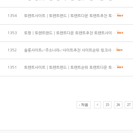
1354
토렌트사이트┃토렌트랜드┃토렌트다운 토렌트추천 토…
1353
토팡┃토렌트랜드┃토렌트다운 토렌트추천 토렌트사이…
1352
슬롯사이트✅주소나라✅사이트추천 사이트순위 링크사…
1351
토렌트사이트┃토렌트랜드┃토렌트순위 토렌트다운 토…
‹ 처음
<
25
26
27