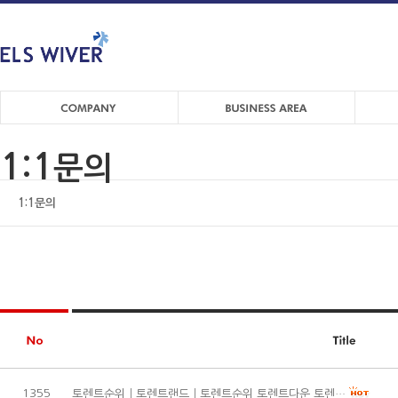
1:1
문의
1:1문의
1355
토렌트순위┃토렌트랜드┃토렌트순위 토렌트다운 토렌…